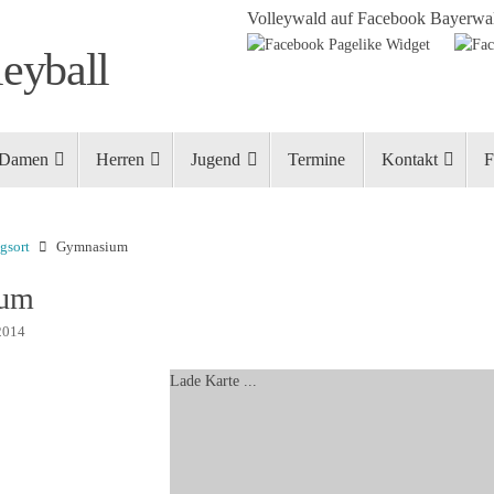
Volleywald auf Facebook
Bayerwal
eyball
Damen
Herren
Jugend
Termine
Kontakt
F
gsort
Gymnasium
ium
2014
Lade Karte ...