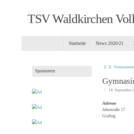
Zum
Inhalt
TSV Waldkirchen Voll
springen
Zum
Startseite
News 2020/21
Inhalt
springen
Startseite
Veranstaltun
Sponsoren
Gymnas
14. September 
Adresse
Jahnstraße 17
Grafing