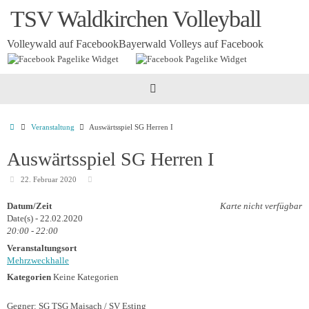
Zum
TSV Waldkirchen Volleyball
Inhalt
springen
Volleywald auf Facebook
Bayerwald Volleys auf Facebook
Startseite
Veranstaltung
Auswärtsspiel SG Herren I
Auswärtsspiel SG Herren I
22. Februar 2020
Datum/Zeit
Karte nicht verfügbar
Date(s) - 22.02.2020
20:00 - 22:00
Veranstaltungsort
Mehrzweckhalle
Kategorien
Keine Kategorien
Gegner: SG TSG Maisach / SV Esting