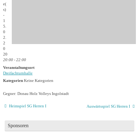
e(
s)
-
1
5.
0
2.
2
0
20
20:00 - 22:00
Veranstaltungsort
Dreifachturnhalle
Kategorien
Keine Kategorien
Gegner: Donau Holz Volleys Ingolstadt
Heimspiel SG Herren I
Auswärtsspiel SG Herren I
Sponsoren