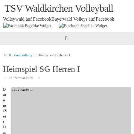
Zum
TSV Waldkirchen Volleyball
Inhalt
springen
Volleywald auf Facebook
Bayerwald Volleys auf Facebook
Startseite
Veranstaltung
Heimspiel SG Herren I
Heimspiel SG Herren I
15. Februar 2020
D
Lade Karte ...
at
u
m
/Z
ei
t
D
at