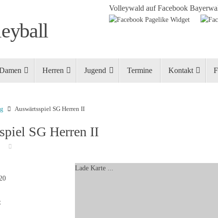
Volleywald auf Facebook
Bayerwal
eyball
Damen
Herren
Jugend
Termine
Kontakt
F
ng
Auswärtsspiel SG Herren II
spiel SG Herren II
0
Lade Karte ...
020
t