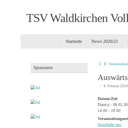
Zum
Inhalt
TSV Waldkirchen Voll
springen
Zum
Startseite
News 2020/21
Inhalt
springen
Startseite
Veranstaltu
Sponsoren
Auswärts
8. Februar 202
Datum/Zeit
Date(s) - 08.02.2
14:00 - 18:00
Veranstaltungsor
Sporthalle neu