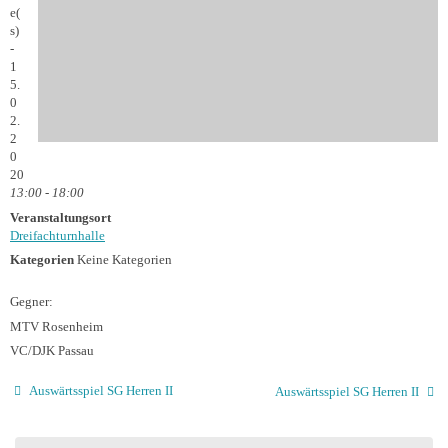
e(
s)
-
1
5.
0
2.
2
0
20
13:00 - 18:00
Veranstaltungsort
Dreifachturnhalle
Kategorien
Keine Kategorien
Gegner:
MTV Rosenheim
VC/DJK Passau
Auswärtsspiel SG Herren II
Auswärtsspiel SG Herren II