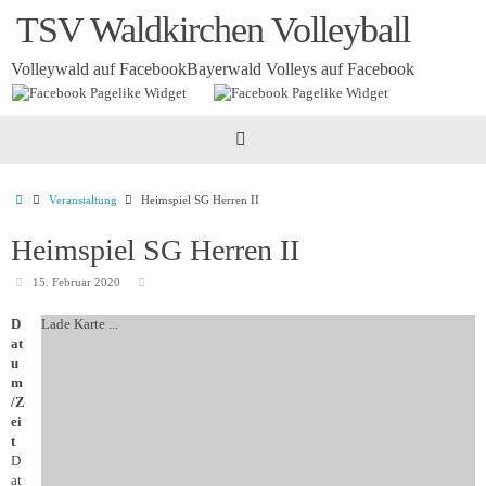
Zum
TSV Waldkirchen Volleyball
Inhalt
springen
Volleywald auf Facebook
Bayerwald Volleys auf Facebook
Startseite
Veranstaltung
Heimspiel SG Herren II
Heimspiel SG Herren II
15. Februar 2020
D
Lade Karte ...
at
u
m
/Z
ei
t
D
at