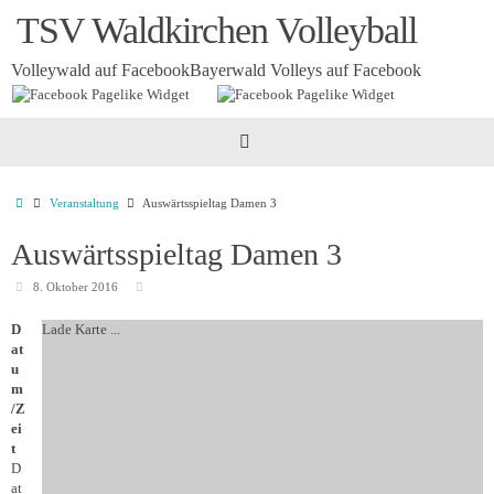
Zum
TSV Waldkirchen Volleyball
Inhalt
springen
Volleywald auf Facebook
Bayerwald Volleys auf Facebook
Startseite
Veranstaltung
Auswärtsspieltag Damen 3
Auswärtsspieltag Damen 3
8. Oktober 2016
D
Lade Karte ...
at
u
m
/Z
ei
t
D
at