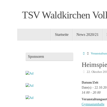
Zum
Inhalt
TSV Waldkirchen Voll
springen
Zum
Startseite
News 2020/21
Inhalt
springen
Startseite
Veranstaltu
Sponsoren
Heimspie
22. Oktober 20
Datum/Zeit
Date(s) - 22.10.2
14:00 - 20:00
Veranstaltungsor
Gymnasiumhalle