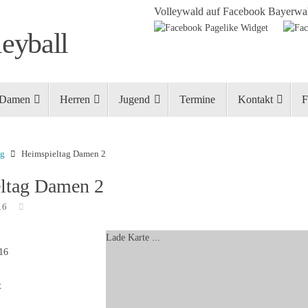
Volleywald auf Facebook
Bayerwal
eyball
Damen
Herren
Jugend
Termine
Kontakt
F
ng
Heimspieltag Damen 2
ltag Damen 2
16
Lade Karte ...
016
t