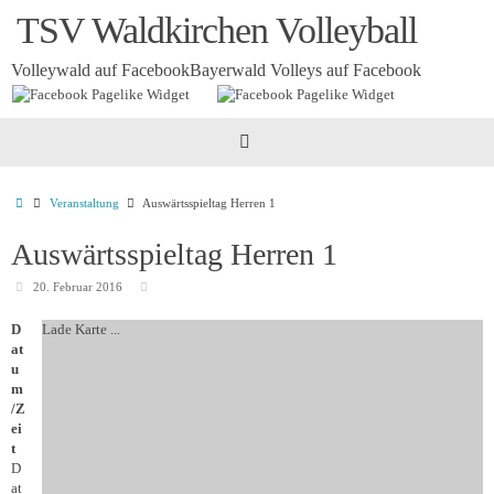
Zum
TSV Waldkirchen Volleyball
Inhalt
springen
Volleywald auf Facebook
Bayerwald Volleys auf Facebook
Startseite
Veranstaltung
Auswärtsspieltag Herren 1
Auswärtsspieltag Herren 1
20. Februar 2016
D
Lade Karte ...
at
u
m
/Z
ei
t
D
at