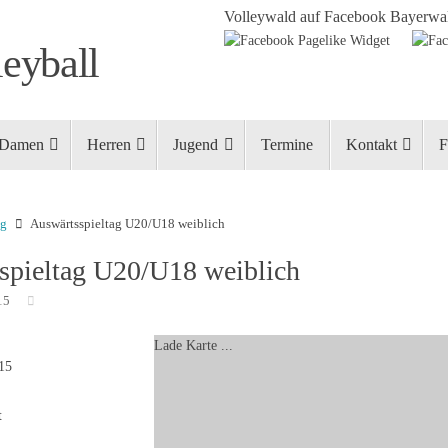
Volleywald auf Facebook
Bayerwal
eyball
Damen
Herren
Jugend
Termine
Kontakt
F
ng
Auswärtsspieltag U20/U18 weiblich
spieltag U20/U18 weiblich
15
Lade Karte ...
015
t