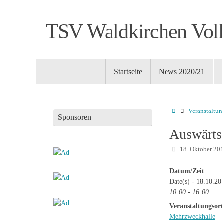
Zum
Inhalt
TSV Waldkirchen Voll
springen
Zum
Startseite
News 2020/21
Inhalt
springen
Startseite
Veranstaltu
Sponsoren
Auswärts
18. Oktober 20
Datum/Zeit
Date(s) - 18.10.2
10:00 - 16:00
Veranstaltungsor
Mehrzweckhalle