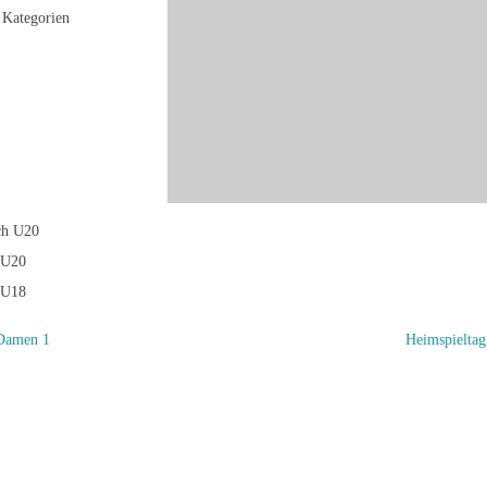
Kategorien
ch U20
 U20
 U18
Damen 1
Heimspielta