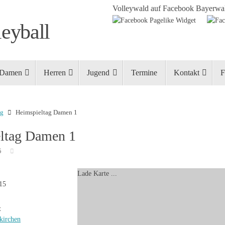
Volleywald auf Facebook
Bayerwal
eyball
Damen
Herren
Jugend
Termine
Kontakt
F
ng
Heimspieltag Damen 1
ltag Damen 1
5
Lade Karte ...
015
t
kirchen