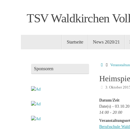
Zum
Inhalt
TSV Waldkirchen Voll
springen
Zum
Startseite
News 2020/21
Inhalt
springen
Startseite
Veranstaltu
Sponsoren
Heimspie
3. Oktober 201
Datum/Zeit
Date(s) - 03.10.2
14:00 - 20:00
Veranstaltungsor
Berufsschule Wald