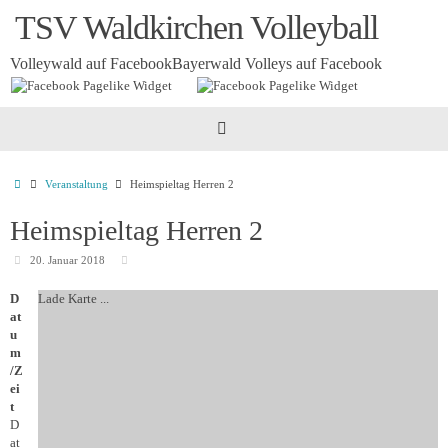
Zum
TSV Waldkirchen Volleyball
Inhalt
springen
Volleywald auf Facebook
Bayerwald Volleys auf Facebook
Startseite
Veranstaltung
Heimspieltag Herren 2
Heimspieltag Herren 2
20. Januar 2018
D
Lade Karte ...
at
u
m
/Z
ei
t
D
at