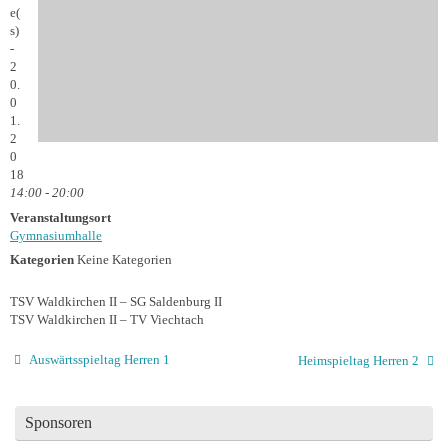
e(
s)
-
2
0.
0
1.
2
0
18
14:00 - 20:00
Veranstaltungsort
Gymnasiumhalle
Kategorien
Keine Kategorien
TSV Waldkirchen II – SG Saldenburg II
TSV Waldkirchen II – TV Viechtach
Auswärtsspieltag Herren 1
Heimspieltag Herren 2
Sponsoren