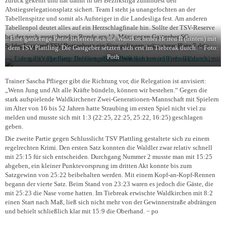
zurück gekehrt und hat damit in der Bezirksliga zumindest den
Abstiegsrelegationsplatz sichert. Team I steht ja unangefochten an der
Tabellenspitze und somit als Aufsteiger in die Landesliga fest. Am anderen
Tabellenpol deutet alles auf ein Herzschlagfinale hin. Sollte der TSV-Reserve
bei der noch ausstehenden Runde am 12. März gegen Gastgeber SG
Eine ganz enge Partie lieferten sich die Waldkirchener Herren II (hinten) mit
Saldenburg und TSV Rottenburg ein Sieg gelingen, wäre sogar Platz 7 drin.
dem TSV Plattling. Die Gastgeber setzten sich erst im Tiebreak durch. − Foto:
Poth
Trainer Sascha Pflieger gibt die Richtung vor, die Relegation ist anvisiert:
„Wenn Jung und Alt alle Kräfte bündeln, können wir bestehen.“ Gegen die
stark aufspielende Waldkirchener Zwei-Generationen-Mannschaft mit Spielern
im Alter von 16 bis 52 Jahren hatte Straubing im ersten Spiel nicht viel zu
melden und musste sich mit 1:3 (22:25, 22:25, 25:22, 16:25) geschlagen
geben.
Die zweite Partie gegen Schlusslicht TSV Plattling gestaltete sich zu einem
regelrechten Krimi. Den ersten Satz konnten die Waldler zwar relativ schnell
mit 25:15 für sich entscheiden. Durchgang Nummer 2 musste man mit 15:25
abgeben, ein kleiner Punktevorsprung im dritten Akt konnte bis zum
Satzgewinn von 25:22 beibehalten werden. Mit einem Kopf-an-Kopf-Rennen
begann der vierte Satz. Beim Stand von 23:23 waren es jedoch die Gäste, die
mit 25:23 die Nase vorne hatten. Im Tiebreak erwischte Waldkirchen mit 8:2
einen Start nach Maß, ließ sich nicht mehr von der Gewinnerstraße abdrängen
und behielt schließlich klar mit 15:9 die Oberhand.
− po